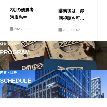
2期の優勝者：
講義後は、録
河底先生
画視聴も可能
です
2025.05.02
2025.05.02
経営プログラム
PROGRAM
内容・日時
SCHEDULE